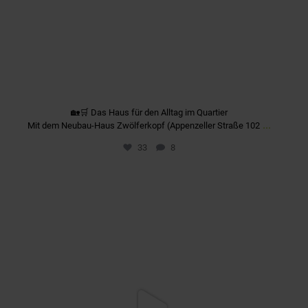
🏡🛒 Das Haus für den Alltag im Quartier
...
Mit dem Neubau-Haus Zwölferkopf (Appenzeller Straße 102
33
8
quartier_fuerstenriedwest
Nov. 5