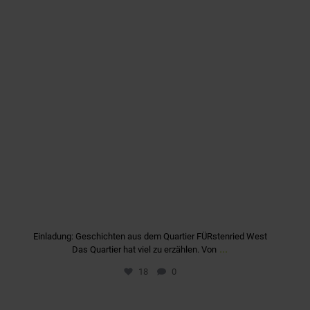
Einladung: Geschichten aus dem Quartier FÜRstenried West
...
Das Quartier hat viel zu erzählen. Von
18
0
quartier_fuerstenriedwest