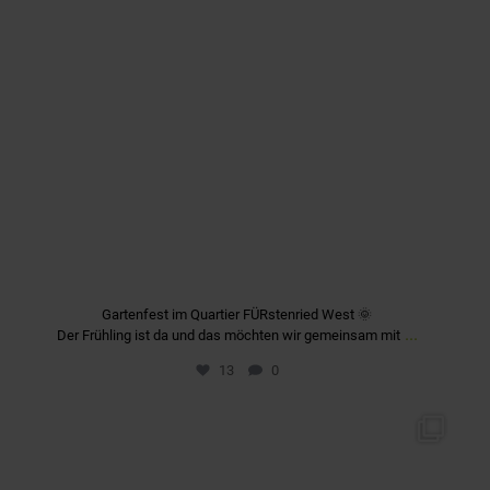
Gartenfest im Quartier FÜRstenried West 🌞
...
Der Frühling ist da und das möchten wir gemeinsam mit
13
0
quartier_fuerstenriedwest
Mai 7