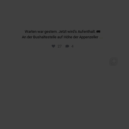
Warten war gestern. Jetzt wird’s Aufenthalt. 🚌
...
An der Bushaltestelle auf Höhe der Appenzeller
27
4
quartier_fuerstenriedwest
Apr. 8