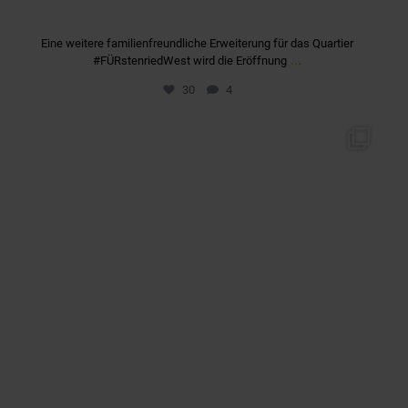
Eine weitere familienfreundliche Erweiterung für das Quartier
...
#FÜRstenriedWest wird die Eröffnung
30
4
quartier_fuerstenriedwest
März 4