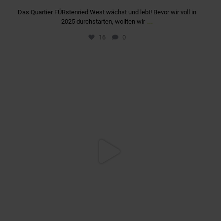
Das Quartier FÜRstenried West wächst und lebt! Bevor wir voll in
...
2025 durchstarten, wollten wir
16
0
quartier_fuerstenriedwest
Dez. 6