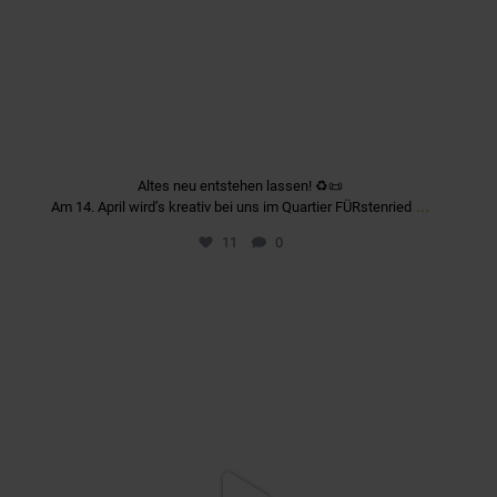
Altes neu entstehen lassen! ♻️📜
...
Am 14. April wird’s kreativ bei uns im Quartier FÜRstenried
11
0
quartier_fuerstenriedwest
Apr. 2