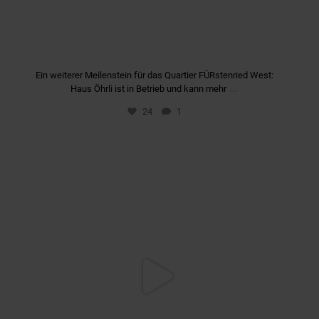
Ein weiterer Meilenstein für das Quartier FÜRstenried West:
...
Haus Öhrli ist in Betrieb und kann mehr
24
1
quartier_fuerstenriedwest
März 3