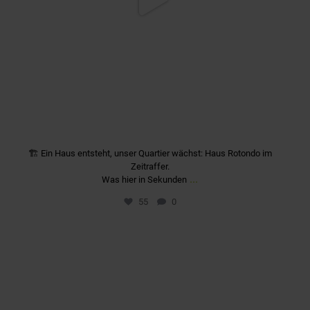
🏗️ Ein Haus entsteht, unser Quartier wächst: Haus Rotondo im
Zeitraffer.
...
Was hier in Sekunden
55
0
quartier_fuerstenriedwest
Sep. 25