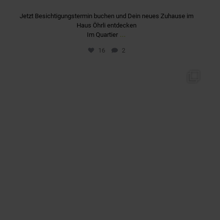
Jetzt Besichtigungstermin buchen und Dein neues Zuhause im
Haus Öhrli entdecken
...
Im Quartier
16
2
quartier_fuerstenriedwest
Apr. 13