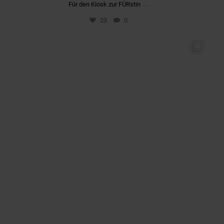
...
Für den Kiosk zur FÜRstin
23
0
quartier_fuerstenriedwest
März 6