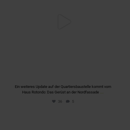
Ein weiteres Update auf der Quartiersbaustelle kommt vom
...
Haus Rotondo: Das Gerüst an der Nordfassade
36
5
quartier_fuerstenriedwest
Sep. 23