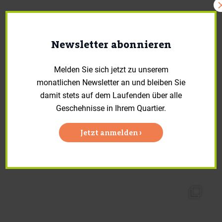
Newsletter abonnieren
Melden Sie sich jetzt zu unserem
monatlichen Newsletter an und bleiben Sie
damit stets auf dem Laufenden über alle
Geschehnisse in Ihrem Quartier.
Jetzt anmelden ›
🌿 Rundum besonders wohnen im Haus Rotondo
...
Im Quartier FÜRstenried West entsteht mit dem Haus
29
1
quartier_fuerstenriedwest
März 17