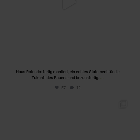
Haus Rotondo: fertig montiert, ein echtes Statement für die
...
Zukunft des Bauens und bezugsfertig.
57
12
quartier_fuerstenriedwest
Mai 13