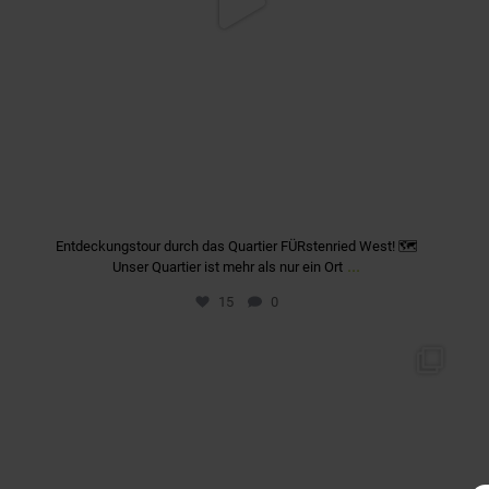
Entdeckungstour durch das Quartier FÜRstenried West! 🗺️
...
Unser Quartier ist mehr als nur ein Ort
15
0
quartier_fuerstenriedwest
März 23