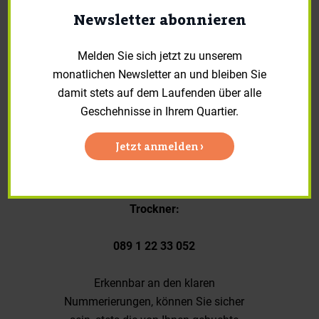
Wartens auf eine freie Maschine. Für
Newsletter abonnieren
diejenigen ohne Smartphone bieten
wir zudem eine telefonische
Melden Sie sich jetzt zu unserem
Reservierungsmöglichkeit:
monatlichen Newsletter an und bleiben Sie
damit stets auf dem Laufenden über alle
Telefonische Reservierung
Geschehnisse in Ihrem Quartier.
Waschmaschine:
Jetzt anmelden ›
089 1 22 33 051
Trockner:
089 1 22 33 052
Erkennbar an den klaren
Nummerierungen, können Sie sicher