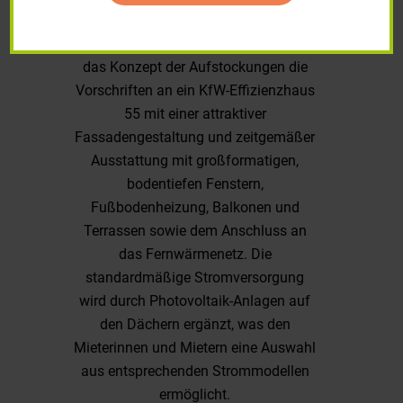
umgesetzt werden. Angepasst an
heutige Wohnansprüche kombiniert
das Konzept der Aufstockungen die
Vorschriften an ein KfW-Effizienzhaus
55 mit einer attraktiver
Fassadengestaltung und zeitgemäßer
Ausstattung mit großformatigen,
bodentiefen Fenstern,
Fußbodenheizung, Balkonen und
Terrassen sowie dem Anschluss an
das Fernwärmenetz. Die
standardmäßige Stromversorgung
wird durch Photovoltaik-Anlagen auf
den Dächern ergänzt, was den
Mieterinnen und Mietern eine Auswahl
aus entsprechenden Strommodellen
ermöglicht.