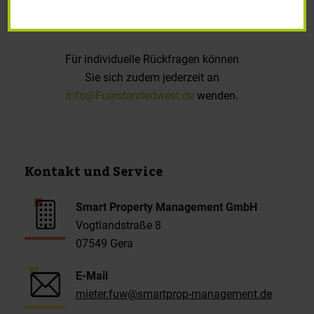
Wir freuen uns darauf, Ihnen bald
mehr zu erzählen!
Für individuelle Rückfragen können
Sie sich zudem jederzeit an
Info@Fuerstenriedwest.de
wenden.
Kontakt und Service
Smart Property Management GmbH
Vogtlandstraße 8
07549 Gera
E-Mail
mieter.fuw@smartprop-management.de