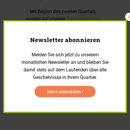
Mit Beginn des zweiten Quartals
wurden auf unserer
Quartierswebsite
neue Funktionen für Sie geschaffen.
Newsletter abonnieren
Unter der Seite „
Kontakt
“ können Sie
zukünftig direkt auf das B&O Portal
Melden Sie sich jetzt zu unserem
für
Mieterschäden
und das
monatlichen Newsletter an und bleiben Sie
Mieterportal
der Ackermann Gruppe
damit stets auf dem Laufenden über alle
zugreifen.
Geschehnisse in Ihrem Quartier.
Zudem haben Sie die Möglichkeit, Ihr
Jetzt anmelden ›
Interesse an der Anmietung
einer der
neugebauten Wohnungen direkt
digital zu hinterlegen.