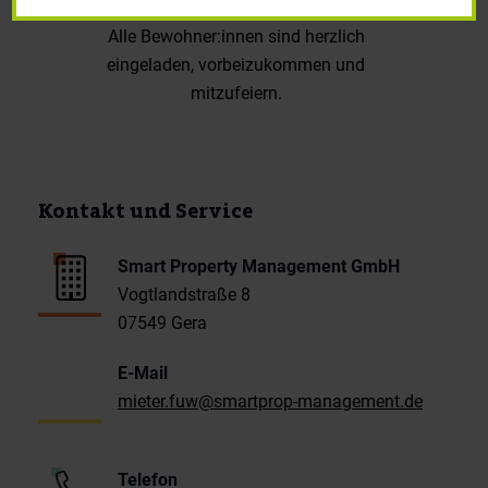
Alle Bewohner:innen sind herzlich
eingeladen, vorbeizukommen und
mitzufeiern.
Kontakt und Service
Smart Property Management GmbH
Vogtlandstraße 8
07549 Gera
E-Mail
mieter.fuw@smartprop-management.de
Telefon