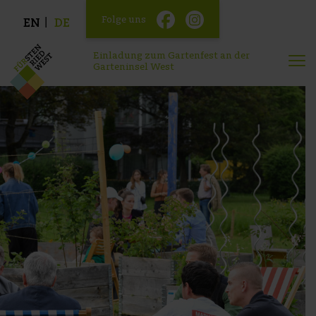
Folge uns
EN
DE
Einladung zum Gartenfest an der
Garteninsel West