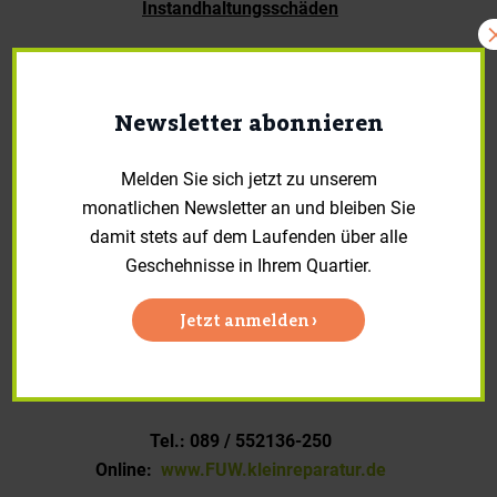
Instandhaltungsschäden
Montag bis Donnerstag
: 07:30 Uhr bis
18:00 Uhr
Newsletter abonnieren
Freitag
: 07:30 Uhr bis 14:00 Uhr
Melden Sie sich jetzt zu unserem
Meldung von Notfällen
monatlichen Newsletter an und bleiben Sie
damit stets auf dem Laufenden über alle
Rund um die Uhr an 7 Tagen die
Geschehnisse in Ihrem Quartier.
Woche und 365 Tagen im Jahr
Jetzt anmelden ›
Bitte melden Sie zukünftig
alle
Instandhaltungsarbeiten und Notfälle
an folgende Kontaktdaten:
Tel.: 089 / 552136-250
Online:
www.FUW.kleinreparatur.de