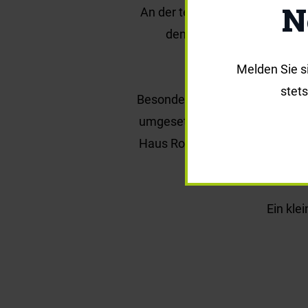
N
An der temporären Bushalteste
den Haltepunkt der Buslin
Melden Sie s
stet
Besonders ist die Bauweise: In
umgesetzt. Verwendet werden M
Haus Rotondo diente. So entste
Ein kle