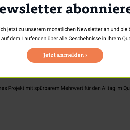
ewsletter abonnier
lle auf Höhe der Appenzeller Straße 127 entsteht ein n
ie 166 und verbessert das Warten auf den Bus – besonde
Sitzmöglichkeiten und Wetterschutz angewiesen sind.
ich jetzt zu unserem monatlichen Newsletter an und blei
s auf dem Laufenden über alle Geschehnisse in Ihrem Quar
 Anlehnung an den Kiosk „Zur FÜRstin“ wird auch das Bus
aterialien eines Fassaden-Musterhauses, das zuvor als
Jetzt anmelden ›
ht nicht nur ein praktischer Unterstand, sondern zugleich
den neuen Gebäuden im Quartier.
ines Projekt mit spürbarem Mehrwert für den Alltag im Qua