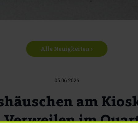
Alle Neuigkeiten ›
05.06.2026
shäuschen am Kiosk
 Verweilen im Quart