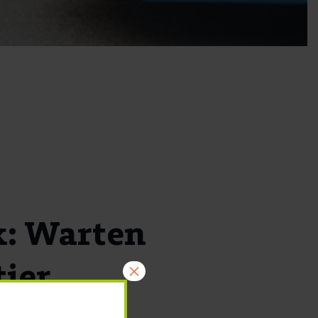
: Warten
ier
×