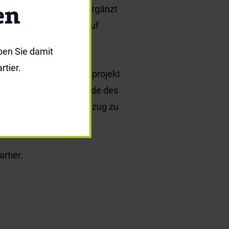
en
eues Bushäuschen. Es ergänzt
rs für Menschen, die auf
ben Sie damit
tier.
häuschen als Recyclingprojekt
 Vorlage für die Fassade des
 ein gestalterischer Bezug zu
rtier.