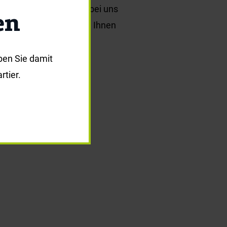
auline ist seit Kurzem bei uns
en
 sich darauf, viele von Ihnen
ben Sie damit
tier.
en