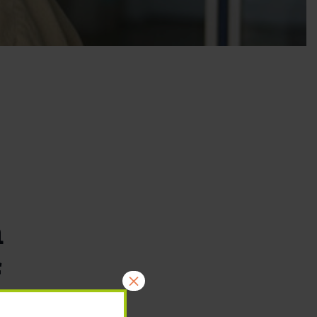
m
f
×