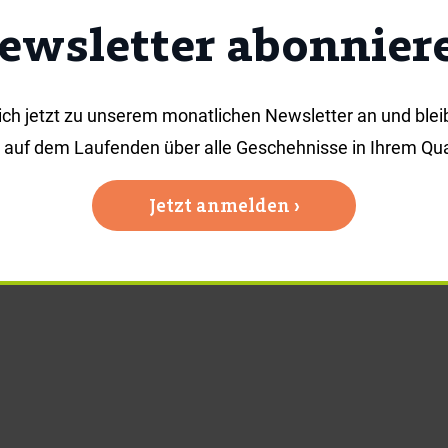
ffs freut sich, ein neues Mitglied begrüßen zu dürfen: P
ewsletter abonnier
nd Umsetzung von Veranstaltungen unterstützen. Sie freut
bei zukünftigen Events kennenzulernen.
ich jetzt zu unserem monatlichen Newsletter an und blei
Herzlich willkommen, Pauline!
s auf dem Laufenden über alle Geschehnisse in Ihrem Quar
Jetzt anmelden ›
Kontakt:
hbarschaftstreff: Appenzeller Straße 111, 81475 Münch
E-Mail:
nachbarschaft@fuerstenriedwest.de