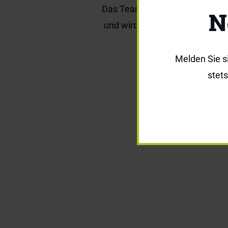
Das Team des Nachbarschaftstre
N
und wird in der Organisation u
Melden Sie s
stet
Nac