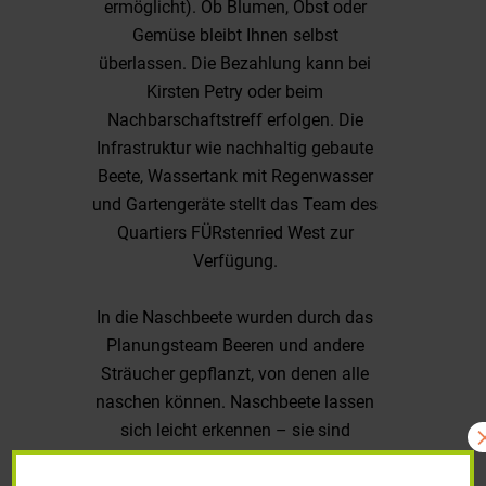
ermöglicht). Ob Blumen, Obst oder
Gemüse bleibt Ihnen selbst
überlassen. Die Bezahlung kann bei
Kirsten Petry oder beim
Nachbarschaftstreff erfolgen. Die
Infrastruktur wie nachhaltig gebaute
Beete, Wassertank mit Regenwasser
und Gartengeräte stellt das Team des
Quartiers FÜRstenried West zur
Verfügung.
In die Naschbeete wurden durch das
Planungsteam Beeren und andere
Sträucher gepflanzt, von denen alle
naschen können. Naschbeete lassen
sich leicht erkennen – sie sind
deutlich mit „Naschbeet“ beschriftet,