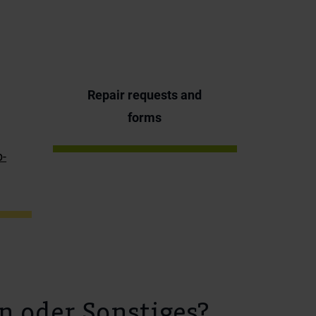
Repair requests and
forms
p-
n oder Sonstiges?