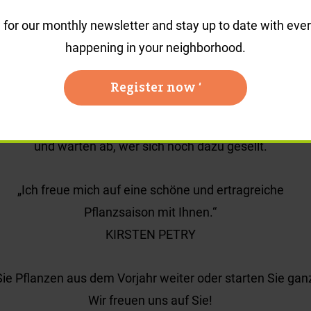
ausgetauscht.
for our monthly newsletter and stay up to date with ever
rde die zweite Garteninsel an der Bellinzonastraße eing
happening in your neighborhood.
etbeete und zwei Naschbeete zur Verfügung. Im letzten 
Register now ‘
r Straße noch das „Zimmer draußen“ eingeweiht. Eine Sit
n und Genießen ein. Nehmen Sie gerne einmal Platz, gen
und warten ab, wer sich noch dazu gesellt.
„Ich freue mich auf eine schöne und ertragreiche
Pflanzsaison mit Ihnen.“
KIRSTEN PETRY
ie Pflanzen aus dem Vorjahr weiter oder starten Sie ganz
Wir freuen uns auf Sie!