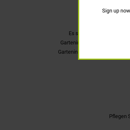
Sign up now 
2022 wu
Es stehen acht weitere Mi
Garteninsel an der Appenzelle
Garteninsel lädt zum Verweile
Pflegen S