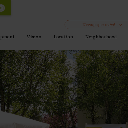
Newspaper 02/26
opment
Vision
Location
Neighborhood