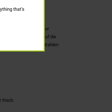
ything that’s
eweiht.
Jahr wurde zusätzlich zur
zgruppe mit Aussicht auf die
ießen ein paar Sonnenstrahlen
 frisch.