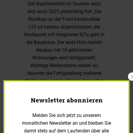
Der Baufortschritt im Quartier setzt
sich auch 2025 planmäßig fort. Der
Rückbau an der Forst-Kasten-Allee
125 ist nahezu abgeschlossen, der
Hochpunkt mit integrierter KiTa geht in
die Bauphase. Der erste Holz-Hybrid-
Neubau mit 18 geförderten
Wohnungen wird fertiggestellt.
Wichtige Meilensteine stehen an,
darunter die Fertigstellung mehrerer
Rohbauten und der Beginn der ersten
energetischen Sanierungen. Das
Quartier bleibt in Bewegung!
Newsletter abonnieren
Melden Sie sich jetzt zu unserem
monatlichen Newsletter an und bleiben Sie
damit stets auf dem Laufenden über alle