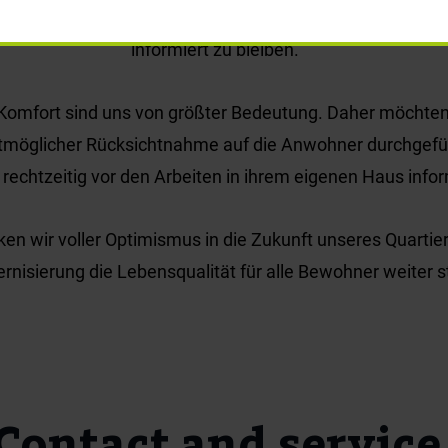
ng veröffentlicht werden. Unser Ziel ist es, für alle un
informiert zu bleiben.
 Komfort sind uns von größter Bedeutung. Daher möchten 
öglicher Rücksichtnahme auf die Anwohner durchgefüh
rechtzeitig vor den Arbeiten in ihrem eigenen Haus infor
 wir voller Optimismus in die Zukunft unseres Quartiers
rnisierung die Lebensqualität für alle Bewohner weiter s
Contact and service