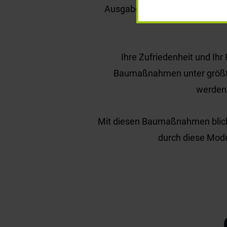
Ausgabe unserer Quartierszeitu
Ihre Zufriedenheit und Ihr
Baumaßnahmen unter größtm
werden 
Mit diesen Baumaßnahmen blicken
durch diese Mode