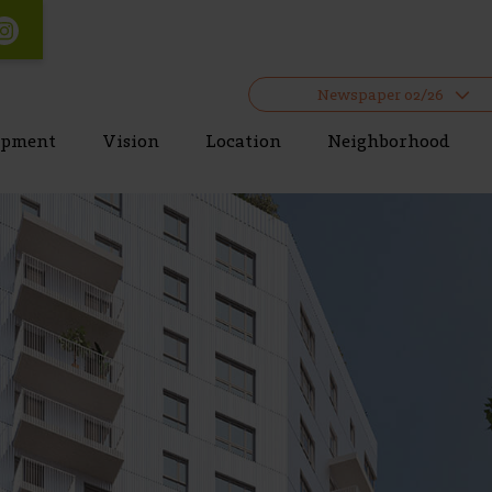
Newspaper 02/26
opment
Vision
Location
Neighborhood