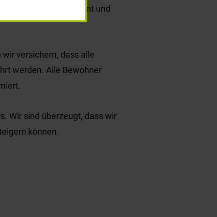
sere Bewohner transparent und
wir versichern, dass alle
rt werden. Alle Bewohner
miert.
. Wir sind überzeugt, dass wir
teigern können.