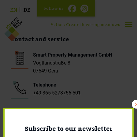
Follow us
EN
DE
Action: Create flowering meadows
Contact and service
Smart Property Management GmbH
Vogtlandstraße 8
07549 Gera
Telephone
+49 365 5278756-501
E-Mail
mieter.fuw@smartprop-management.de
Subscribe to our newsletter