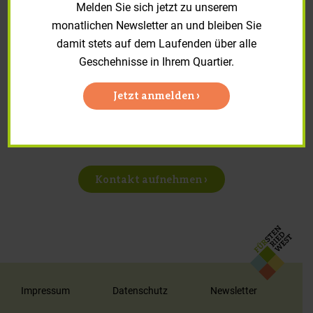
Melden Sie sich jetzt zu unserem
Reparaturanträge und Formulare
monatlichen Newsletter an und bleiben Sie
Zur Online Schadensmeldung
damit stets auf dem Laufenden über alle
Geschehnisse in Ihrem Quartier.
Jetzt anmelden ›
Sie haben Anregungen, Fragen
oder Sonstiges? Schreiben Sie
uns.
Kontakt aufnehmen ›
Impressum
Datenschutz
Newsletter