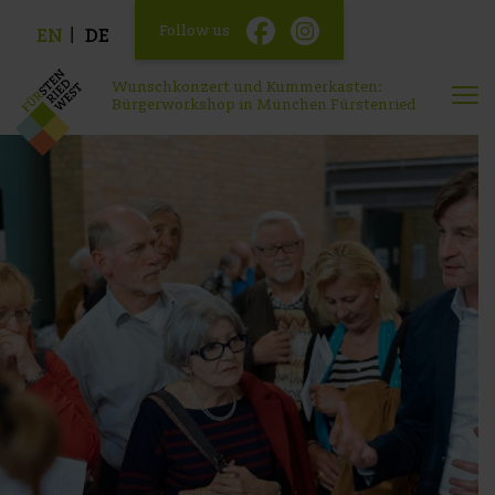
Follow us
EN
DE
Wunschkonzert und Kummerkasten:
Bürgerworkshop in München Fürstenried