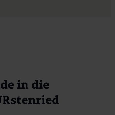
e in die
ÜRstenried