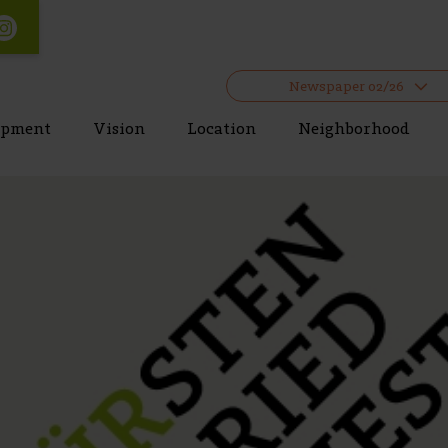
Newspaper 02/26
opment
Vision
Location
Neighborhood