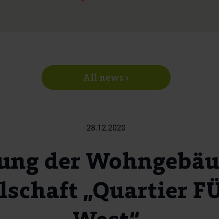
All news ›
28.12.2020
ung der Wohngebäud
lschaft „Quartier F