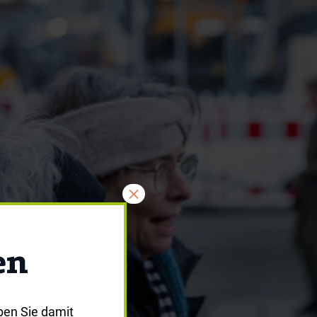
×
en
ben Sie damit