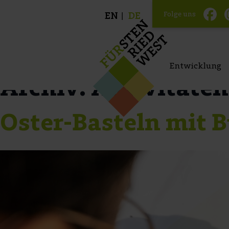
Folge uns
EN
DE
Entwicklung
Archiv:
Aktivitäten
Oster-Basteln mit 