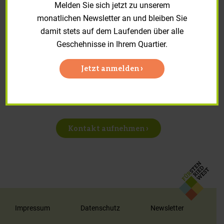
Melden Sie sich jetzt zu unserem
Reparaturanträge und Formulare
monatlichen Newsletter an und bleiben Sie
Zur Online Schadensmeldung
damit stets auf dem Laufenden über alle
Geschehnisse in Ihrem Quartier.
Jetzt anmelden ›
Sie haben Anregungen, Fragen
oder Sonstiges? Schreiben Sie
uns.
Kontakt aufnehmen ›
Impressum
Datenschutz
Newsletter