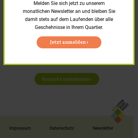
Melden Sie sich jetzt zu unserem
Reparaturanträge und Formulare
monatlichen Newsletter an und bleiben Sie
Zur Online Schadensmeldung
damit stets auf dem Laufenden über alle
Geschehnisse in Ihrem Quartier.
Jetzt anmelden ›
Sie haben Anregungen, Fragen
oder Sonstiges? Schreiben Sie
uns.
Kontakt aufnehmen ›
Impressum
Datenschutz
Newsletter